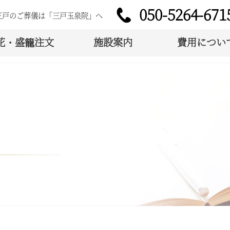
050-5264-671
。三戸のご葬儀は「三戸玉泉院」へ
花・盛籠注文
施設案内
費用につい